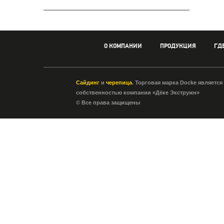
О КОМПАНИИ
ПРОДУКЦИЯ
ГД
Сайдинг
и
черепица
. Торговая марка Docke является
собственностью компании «Дёке Экстружн»
© Все права защищены