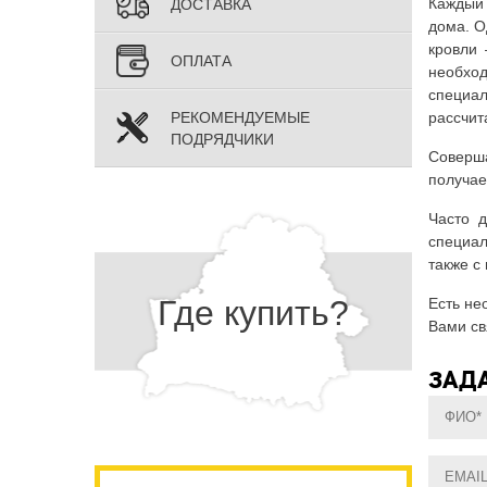
Каждый 
ДОСТАВКА
дома. О
кровли 
ОПЛАТА
необход
специал
РЕКОМЕНДУЕМЫЕ
рассчит
ПОДРЯДЧИКИ
Соверша
получае
Часто д
специал
также с
Где купить?
Есть не
Вами св
ЗАДА