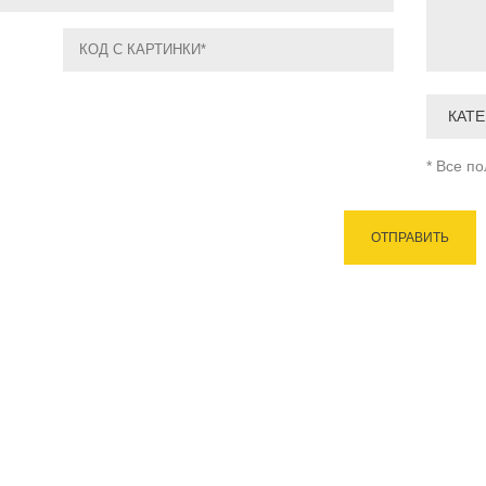
КАТ
* Все п