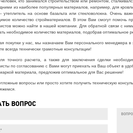
человек, кто занимался строительством или ремонтом, сталкивал
дними из наиболее популярных материалов, например, для кровли 
– утеплитель на основе базальта или стекловолокна. Очень важ
имое количество стройматериалов. В этом Вам смогут помочь п
истов можно найти в нашей компании. Для обратной связи с ни
ать необходимое количество материалов, подобрав оптимальное р
я покупки у нас, мы назначаем Вам персонального менеджера в з
те всегда технически грамотные консультации!
ля точного расчета, а также для заключения сделки необходи
исты по согласованию с Вами могут приехать на Ваш объект в удо
 маркой материала, предложив оптимальное для Вас решение!
отложные вопросы или просто хотите получить техническую консу
яжемся.
ТЬ ВОПРОС